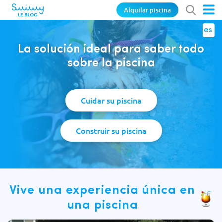
Alquilar piscina
es
La solución ideal para saber todo
sobre la piscina
Cuidar su piscina
Construir su piscina
Vive una experiencia única en
una piscina